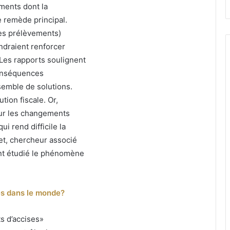
iments dont la
e remède principal.
des prélèvements)
ndraient renforcer
 Les rapports soulignent
conséquences
emble de solutions.
ution fiscale. Or,
sur les changements
i rend difficile la
tet, chercheur associé
ent étudié le phénomène
tes dans le monde?
ts d’accises»