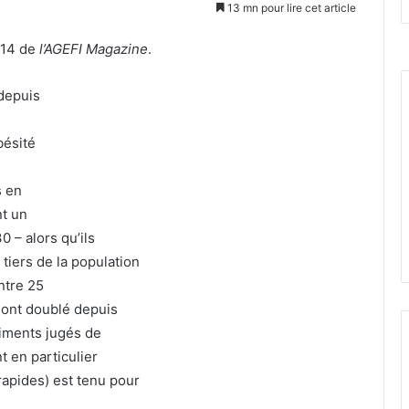
un
13 mn pour lire cet article
courriel
014 de
l’AGEFI Magazine
.
 depuis
bésité
s en
t un
 – alors qu’ils
 tiers de la population
ntre 25
s ont doublé depuis
liments jugés de
t en particulier
apides) est tenu pour