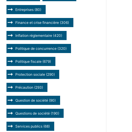
Entreprises
(80)
Finance et crise financière
(306)
Inflation réglementaire
(420)
Politique de concurrence
(320)
Politique fiscale
(679)
Protection sociale
(290)
Précaution
(293)
Question de société
(90)
Questions de société
(190)
Services publics
(68)