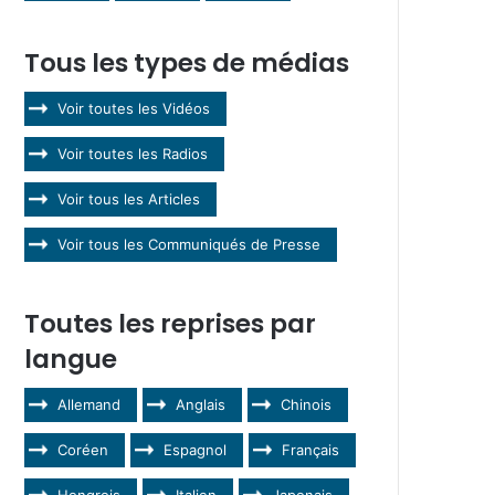
Tous les types de médias
Voir toutes les Vidéos
Voir toutes les Radios
Voir tous les Articles
Voir tous les Communiqués de Presse
Toutes les reprises par
langue
Allemand
Anglais
Chinois
Coréen
Espagnol
Français
Hongrois
Italien
Japonais