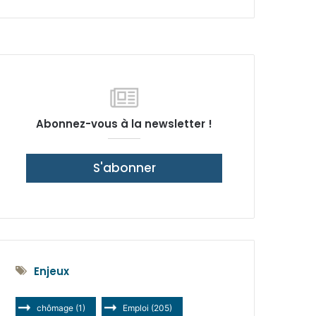
latérale)
Abonnez-vous à la newsletter !
S'abonner
Enjeux
chômage
(1)
Emploi
(205)