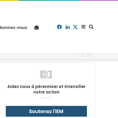
Facebook
Linkedin
X
Sidebar
Chercher
bonnez-vous
Pourquoi un salarié français moyen travaille 202 jours par an pour financer impôts et cotisations, un record dans toute l’Union européenne
(barre
Aidez nous à pérenniser et intensifier
notre action