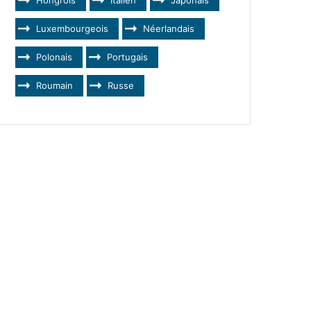
Luxembourgeois
Néerlandais
Polonais
Portugais
Roumain
Russe