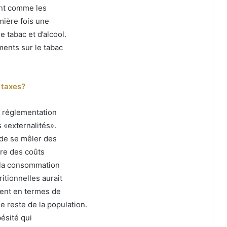
nt comme les
mière fois une
 tabac et d’alcool.
ents sur le tabac
 taxes?
a réglementation
 «externalités».
t de se mêler des
ère des coûts
, la consommation
itionnelles aurait
ent en termes de
e reste de la population.
bésité qui