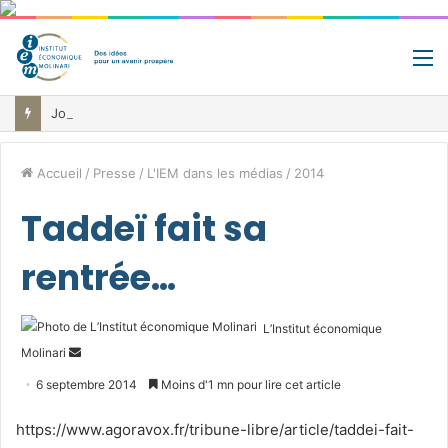
M
Jour de libération fiscale: pourquoi vous travaillez pour l’État jusqu’au 22 juillet avant de toucher votre vrai salaire
Accueil
/
Presse
/
L'IEM dans les médias
/
2014
Taddeï fait sa
rentrée…
L’Institut économique
Envoyer
Molinari
un
6 septembre 2014
Moins d'1 mn pour lire cet article
courriel
https://www.agoravox.fr/tribune-libre/article/taddei-fait-