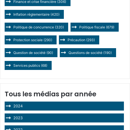
Finance et crise financière
(306)
Inflation réglementaire
(420)
Politique de concurrence
(320)
Politique fiscale
(679)
Protection sociale
(290)
Précaution
(293)
Question de société
(90)
Questions de société
(190)
Services publics
(68)
Tous les médias par année
2024
2023
2022