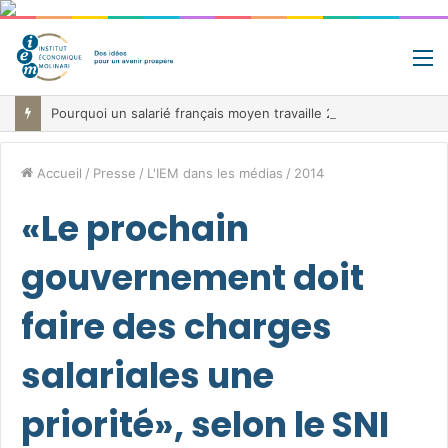
M
Pourquoi un salarié français moyen travaille 202 jours par an pour financer impôts et cotisations, un record dans toute l’Union européenne
Accueil
/
Presse
/
L'IEM dans les médias
/
2014
«Le prochain
gouvernement doit
faire des charges
salariales une
priorité», selon le SNI