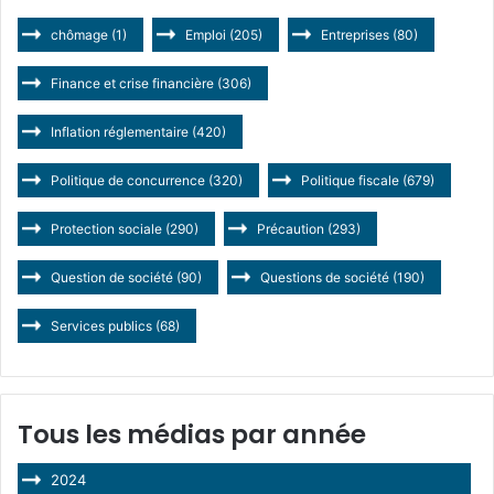
chômage
(1)
Emploi
(205)
Entreprises
(80)
Finance et crise financière
(306)
Inflation réglementaire
(420)
Politique de concurrence
(320)
Politique fiscale
(679)
Protection sociale
(290)
Précaution
(293)
Question de société
(90)
Questions de société
(190)
Services publics
(68)
Tous les médias par année
2024