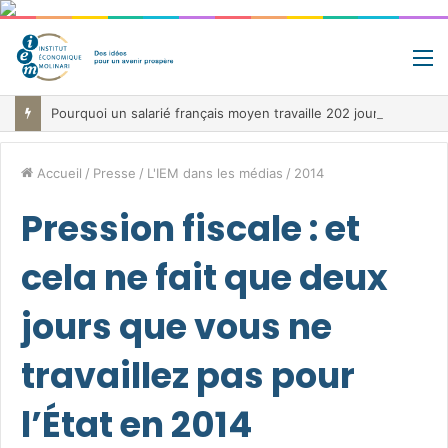
M
Pourquoi un salarié français moyen travaille 202 jours par an pour financer impôts et cotisations, un record dans toute l’Union européenne
Accueil
/
Presse
/
L'IEM dans les médias
/
2014
Pression fiscale : et
cela ne fait que deux
jours que vous ne
travaillez pas pour
l’État en 2014