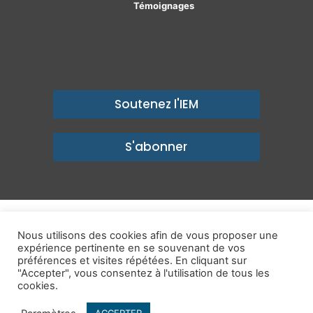
Témoignages
Soutenez l'IEM
S'abonner
© Copyright 2026, Institut économique Molinari - Des idées pour
Nous utilisons des cookies afin de vous proposer une
expérience pertinente en se souvenant de vos
un avenir prospère
préférences et visites répétées. En cliquant sur
Mentions légales
-
Politique de confidentialité
-
Contact
"Accepter", vous consentez à l'utilisation de tous les
cookies.
Publications
IEM dans les Médias
Enjeux
Ailleurs