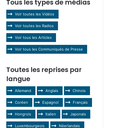
Tous les types de médias
Voir toutes les Vidéos
Voir toutes les Radios
Voir tous les Articles
Voir tous les Communiqués de Presse
Toutes les reprises par
langue
Allemand
Anglais
Chinois
Coréen
Espagnol
Français
Hongrois
Italien
Japonais
Luxembourgeois
Néerlandais