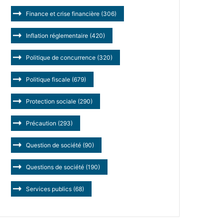
Finance et crise financière
(306)
Inflation réglementaire
(420)
Politique de concurrence
(320)
Politique fiscale
(679)
Protection sociale
(290)
Précaution
(293)
Question de société
(90)
Questions de société
(190)
Services publics
(68)