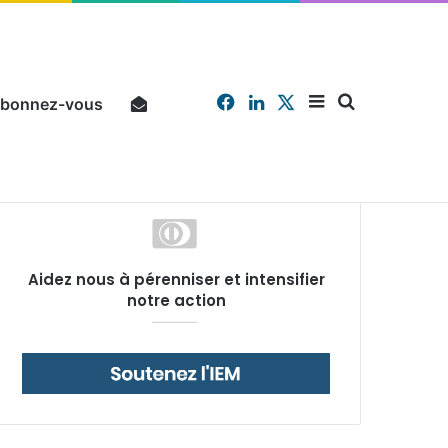
Facebook
Linkedin
X
Sidebar
Chercher
bonnez-vous
Pourquoi un salarié français moyen travaille 202 jours par an pour financer impôts et cotisations, un record dans toute l’Union européenne
Aidez nous à pérenniser et intensifier
(barre
notre action