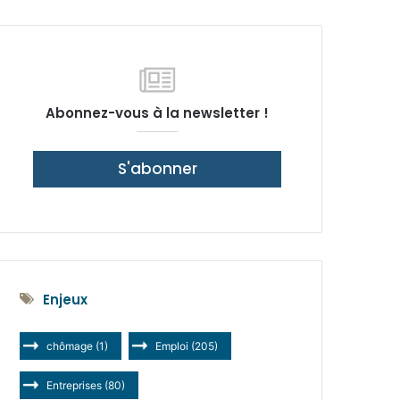
latérale)
Abonnez-vous à la newsletter !
S'abonner
Enjeux
chômage
(1)
Emploi
(205)
Entreprises
(80)