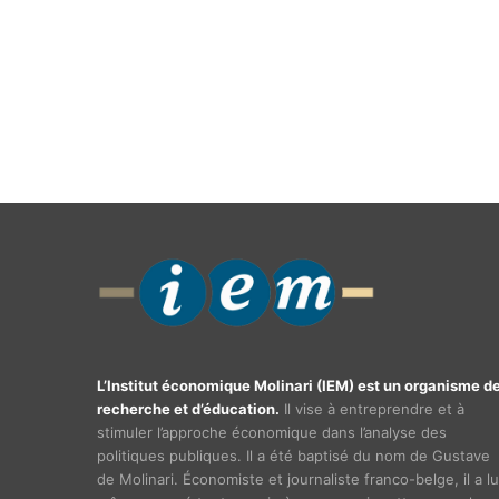
L’Institut économique Molinari (IEM) est un organisme d
recherche et d’éducation.
Il vise à entreprendre et à
stimuler l’approche économique dans l’analyse des
politiques publiques. Il a été baptisé du nom de Gustave
de Molinari. Économiste et journaliste franco-belge, il a lu