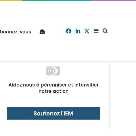
Facebook
Linkedin
X
Sidebar
Chercher
bonnez-vous
Pourquoi un salarié français moyen travaille 202 jours par an pour financer impôts et cotisations, un record dans toute l’Union européenne
Aidez nous à pérenniser et intensifier
(barre
notre action