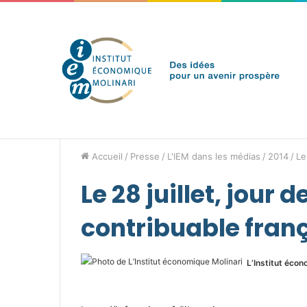
samedi 8 août 2026
Brèves de l'IEM
Accueil
/
Presse
/
L'IEM dans les médias
/
2014
/
Le
Le 28 juillet, jour 
contribuable fran
L’Institut écon