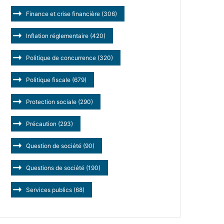
Finance et crise financière
(306)
Inflation réglementaire
(420)
Politique de concurrence
(320)
Politique fiscale
(679)
Protection sociale
(290)
Précaution
(293)
Question de société
(90)
Questions de société
(190)
Services publics
(68)