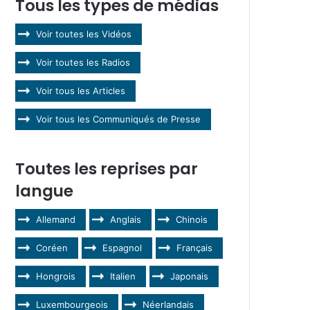
Tous les types de médias
Voir toutes les Vidéos
Voir toutes les Radios
Voir tous les Articles
Voir tous les Communiqués de Presse
Toutes les reprises par
langue
Allemand
Anglais
Chinois
Coréen
Espagnol
Français
Hongrois
Italien
Japonais
Luxembourgeois
Néerlandais