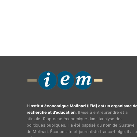
L’Institut économique Molinari (IEM) est un organisme d
recherche et d’éducation.
Il vise à entreprendre et à
stimuler l’approche économique dans l’analyse des
politiques publiques. Il a été baptisé du nom de Gustave
de Molinari. Économiste et journaliste franco-belge, il a lu