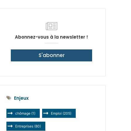
latérale)
Abonnez-vous à la newsletter !
S'abonner
Enjeux
chômage
(1)
Emploi
(205)
Entreprises
(80)