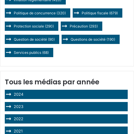
Politique de concurrence
(320)
Politique fiscale
(679)
Protection sociale
(290)
Précaution
(293)
Question de société
(90)
Questions de société
(190)
Services publics
(68)
Tous les médias par année
2024
2023
2022
2021