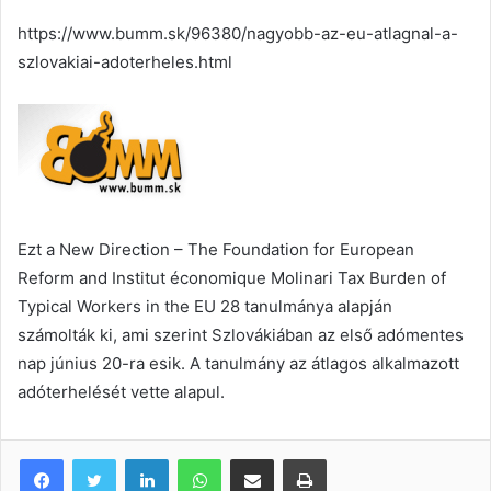
courriel
https://www.bumm.sk/96380/nagyobb-az-eu-atlagnal-a-
szlovakiai-adoterheles.html
Ezt a New Direction – The Foundation for European
Reform and Institut économique Molinari Tax Burden of
Typical Workers in the EU 28 tanulmánya alapján
számolták ki, ami szerint Szlovákiában az első adómentes
nap június 20-ra esik. A tanulmány az átlagos alkalmazott
adóterhelését vette alapul.
Facebook
Twitter
Linkedin
WhatsApp
Partagez par mail
Imprimez