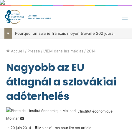
M
Pourquoi un salarié français moyen travaille 202 jours par an pour financer impôts et cotisations, un record dans toute l’Union européenne
Accueil
/
Presse
/
L'IEM dans les médias
/
2014
Nagyobb az EU
átlagnál a szlovákiai
adóterhelés
L’Institut économique
Envoyer
Molinari
un
20 juin 2014
Moins d'1 mn pour lire cet article