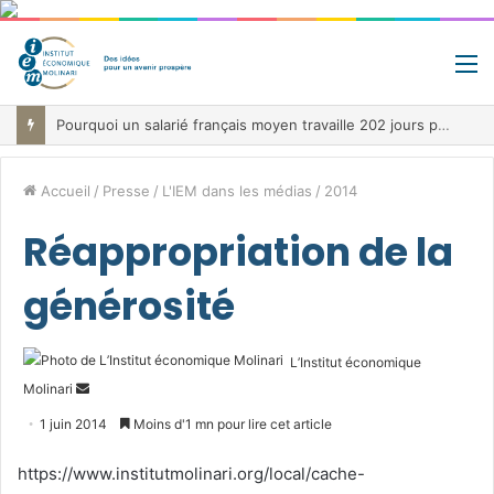
M
Pourquoi un salarié français moyen travaille 202 jours par an pour financer impôts et cotisations, un record dans toute l’Union européenne
Accueil
/
Presse
/
L'IEM dans les médias
/
2014
Réappropriation de la
générosité
L’Institut économique
Envoyer
Molinari
un
1 juin 2014
Moins d'1 mn pour lire cet article
courriel
https://www.institutmolinari.org/local/cache-