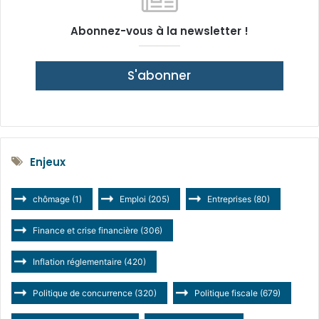
Abonnez-vous à la newsletter !
S'abonner
Enjeux
chômage
(1)
Emploi
(205)
Entreprises
(80)
Finance et crise financière
(306)
Inflation réglementaire
(420)
Politique de concurrence
(320)
Politique fiscale
(679)