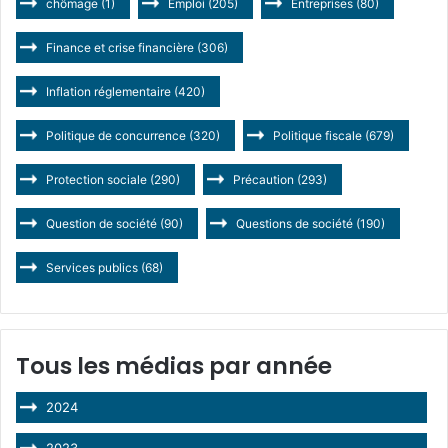
chômage
(1)
Emploi
(205)
Entreprises
(80)
Finance et crise financière
(306)
Inflation réglementaire
(420)
Politique de concurrence
(320)
Politique fiscale
(679)
Protection sociale
(290)
Précaution
(293)
Question de société
(90)
Questions de société
(190)
Services publics
(68)
Tous les médias par année
2024
2023