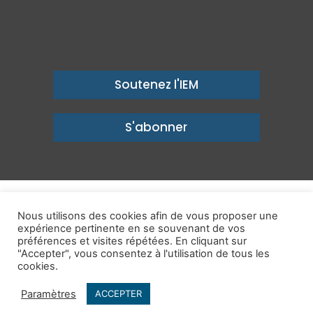
Soutenez l'IEM
S'abonner
© Copyright 2026, Institut économique Molinari - Des idées pour
Nous utilisons des cookies afin de vous proposer une
expérience pertinente en se souvenant de vos
un avenir prospère
préférences et visites répétées. En cliquant sur
Mentions légales
-
Politique de confidentialité
-
Contact
"Accepter", vous consentez à l'utilisation de tous les
cookies.
Publications
IEM dans les Médias
Enjeux
Ailleurs
Paramètres
ACCEPTER