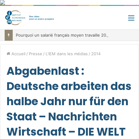
M
Pourquoi un salarié français moyen travaille 202 jours par an pour financer impôts et cotisations, un record dans toute l’Union européenne
Accueil
/
Presse
/
L'IEM dans les médias
/
2014
Abgabenlast :
Deutsche arbeiten das
halbe Jahr nur für den
Staat – Nachrichten
Wirtschaft – DIE WELT