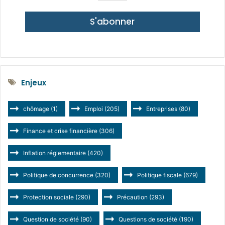
S'abonner
Enjeux
chômage
(1)
Emploi
(205)
Entreprises
(80)
Finance et crise financière
(306)
Inflation réglementaire
(420)
Politique de concurrence
(320)
Politique fiscale
(679)
Protection sociale
(290)
Précaution
(293)
Question de société
(90)
Questions de société
(190)