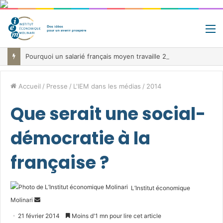
M
Pourquoi un salarié français moyen travaille 202 jours par an pour financer impôts et cotisations, un record dans toute l’Union européenne
Accueil
/
Presse
/
L'IEM dans les médias
/
2014
Que serait une social-
démocratie à la
française ?
L’Institut économique
Envoyer
Molinari
un
21 février 2014
Moins d'1 mn pour lire cet article