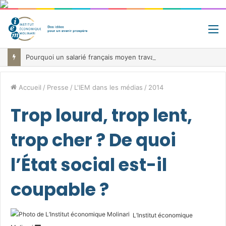
M
Pourquoi un salarié français moyen travaille 202 jours par an pour financer impôts et cotisations, un record dans toute l’Union européenne
Accueil
/
Presse
/
L'IEM dans les médias
/
2014
Trop lourd, trop lent,
trop cher ? De quoi
l’État social est-il
coupable ?
L’Institut économique