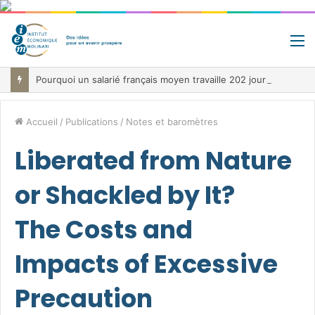
M
Pourquoi un salarié français moyen travaille 202 jours par an pour financer impôts et cotisations, un record dans toute l’Union européenne
Accueil
/
Publications
/
Notes et baromètres
Liberated from Nature
or Shackled by It?
The Costs and
Impacts of Excessive
Precaution