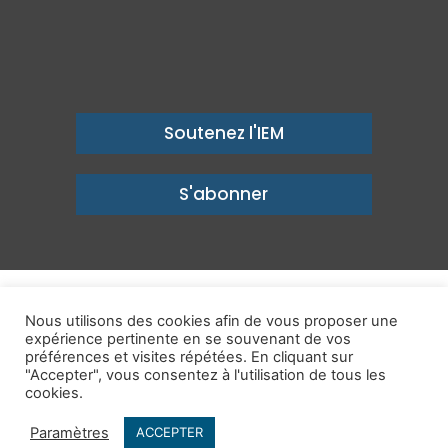
Soutenez l'IEM
S'abonner
© Copyright 2026, Institut économique Molinari - Des idées pour
Nous utilisons des cookies afin de vous proposer une
expérience pertinente en se souvenant de vos
un avenir prospère
préférences et visites répétées. En cliquant sur
Mentions légales
-
Politique de confidentialité
-
Contact
"Accepter", vous consentez à l'utilisation de tous les
cookies.
Publications
IEM dans les Médias
Enjeux
Ailleurs
Paramètres
ACCEPTER