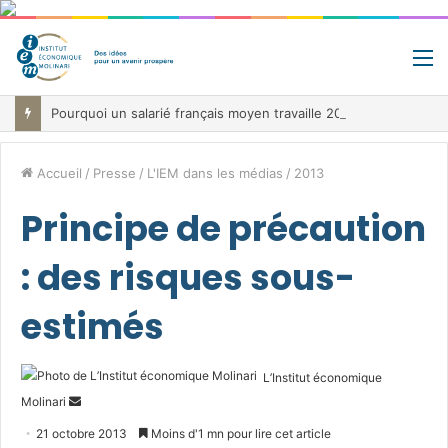
M
Pourquoi un salarié français moyen travaille 202 jours par an pour financer impôts et cotisations, un record dans toute l’Union européenne
Accueil
/
Presse
/
L'IEM dans les médias
/
2013
Principe de précaution
: des risques sous-
estimés
L’Institut économique
Envoyer
Molinari
un
21 octobre 2013
Moins d'1 mn pour lire cet article