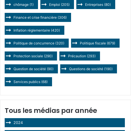
chômage
(1)
Emploi
(205)
Entreprises
(80)
Finance et crise financière
(306)
Inflation réglementaire
(420)
Politique de concurrence
(320)
Politique fiscale
(679)
Protection sociale
(290)
Précaution
(293)
Question de société
(90)
Questions de société
(190)
Services publics
(68)
Tous les médias par année
2024