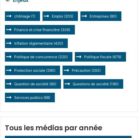
Enjeux
chômage
(1)
Emploi
(205)
Entreprises
(80)
Finance et crise financière
(306)
Inflation réglementaire
(420)
Politique de concurrence
(320)
Politique fiscale
(679)
Protection sociale
(290)
Précaution
(293)
Question de société
(90)
Questions de société
(190)
Services publics
(68)
Tous les médias par année