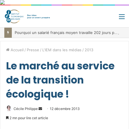
M
Pourquoi un salarié français moyen travaille 202 jours par an pour financer impôts et cotisations, un record dans toute l’Union européenne
Accueil
/
Presse
/
L'IEM dans les médias
/
2013
Le marché au service
de la transition
écologique !
Envoyer
Cécile Philippe
12 décembre 2013
un
2 mn pour lire cet article
courriel