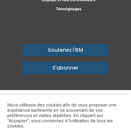
Témoignages
Soutenez l'IEM
S'abonner
© Copyright 2026, Institut économique Molinari - Des idées pour
Nous utilisons des cookies afin de vous proposer une
un avenir prospère
expérience pertinente en se souvenant de vos
préférences et visites répétées. En cliquant sur
Mentions légales
-
Politique de confidentialité
-
Contact
"Accepter", vous consentez à l'utilisation de tous les
cookies.
Publications
IEM dans les Médias
Enjeux
Ailleurs