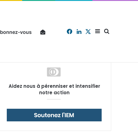
Facebook
Linkedin
X
Sidebar
Chercher
bonnez-vous
Pourquoi un salarié français moyen travaille 202 jours par an pour financer impôts et cotisations, un record dans toute l’Union européenne
Aidez nous à pérenniser et intensifier
(barre
notre action