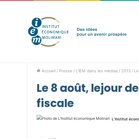
vendredi 7 août 2026
Brèves de l'IEM
Accueil
/
Presse
/
L'IEM dans les médias
/
2013
/
Le
Le 8 août, lejour d
fiscale
L’Institut écon