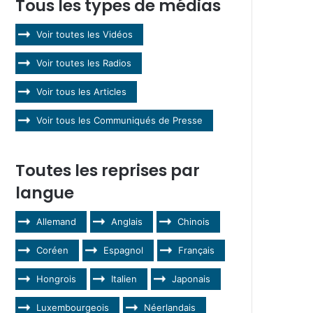
Tous les types de médias
Voir toutes les Vidéos
Voir toutes les Radios
Voir tous les Articles
Voir tous les Communiqués de Presse
Toutes les reprises par
langue
Allemand
Anglais
Chinois
Coréen
Espagnol
Français
Hongrois
Italien
Japonais
Luxembourgeois
Néerlandais