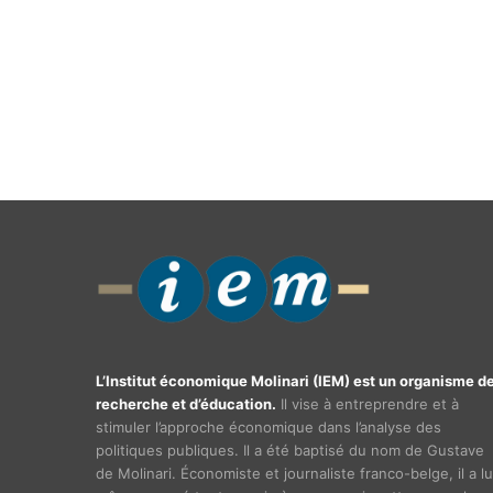
L’Institut économique Molinari (IEM) est un organisme d
recherche et d’éducation.
Il vise à entreprendre et à
stimuler l’approche économique dans l’analyse des
politiques publiques. Il a été baptisé du nom de Gustave
de Molinari. Économiste et journaliste franco-belge, il a lu