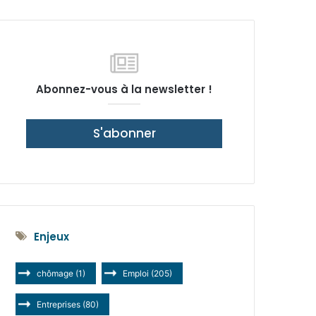
latérale)
Abonnez-vous à la newsletter !
S'abonner
Enjeux
chômage
(1)
Emploi
(205)
Entreprises
(80)