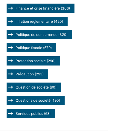
Finance et crise financière
(306)
Inflation réglementaire
(420)
Politique de concurrence
(320)
Politique fiscale
(679)
Protection sociale
(290)
Précaution
(293)
Question de société
(90)
Questions de société
(190)
Services publics
(68)