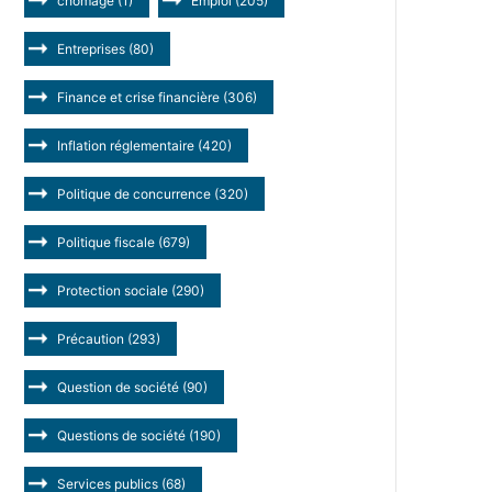
chômage
(1)
Emploi
(205)
Entreprises
(80)
Finance et crise financière
(306)
Inflation réglementaire
(420)
Politique de concurrence
(320)
Politique fiscale
(679)
Protection sociale
(290)
Précaution
(293)
Question de société
(90)
Questions de société
(190)
Services publics
(68)