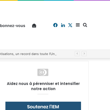
Facebook
Linkedin
X
Sidebar
Chercher
bonnez-vous
Pourquoi un salarié français moyen travaille 202 jours par an pour financer impôts et cotisations, un record dans toute l’Union européenne
(barre
Aidez nous à pérenniser et intensifier
notre action