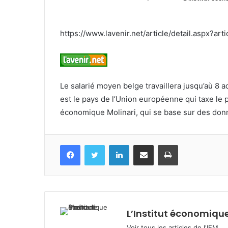
https://www.lavenir.net/article/detail.aspx?
Le salarié moyen belge travaillera jusqu’aù 8 
est le pays de l’Union européenne qui taxe le p
économique Molinari, qui se base sur des don
Facebook
Twitter
Linkedin
Partagez par mail
Imprimez
L’Institut économique
Voir tous les articles de l'IEM