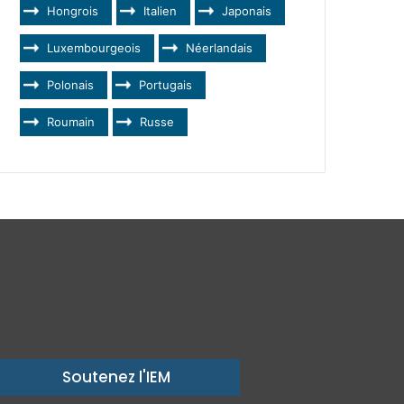
Hongrois
Italien
Japonais
Luxembourgeois
Néerlandais
Polonais
Portugais
Roumain
Russe
Soutenez l'IEM