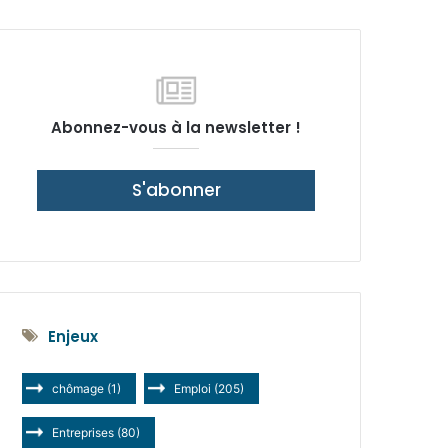
latérale)
Abonnez-vous à la newsletter !
S'abonner
Enjeux
chômage
(1)
Emploi
(205)
Entreprises
(80)