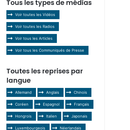
Tous les types de médias
Voir toutes les Vidéos
Voir toutes les Radios
Voir tous les Articles
Voir tous les Communiqués de Presse
Toutes les reprises par
langue
Allemand
Anglais
Chinois
Coréen
Espagnol
Français
Hongrois
Italien
Japonais
Luxembourgeois
Néerlandais