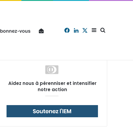
Facebook
Linkedin
X
Sidebar
Chercher
bonnez-vous
Pourquoi un salarié français moyen travaille 202 jours par an pour financer impôts et cotisations, un record dans toute l’Union européenne
Aidez nous à pérenniser et intensifier
(barre
notre action