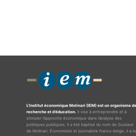
L’Institut économique Molinari (IEM) est un organisme d
recherche et d’éducation.
Il vise à entreprendre et à
stimuler l’approche économique dans l’analyse des
politiques publiques. Il a été baptisé du nom de Gustave
de Molinari. Économiste et journaliste franco-belge, il a lu