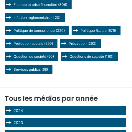
Finance et crise financière
(306)
Inflation réglementaire
(420)
Politique de concurrence
(320)
Politique fiscale
(679)
Protection sociale
(290)
Précaution
(293)
Question de société
(90)
Questions de société
(190)
Services publics
(68)
Tous les médias par année
2024
2023