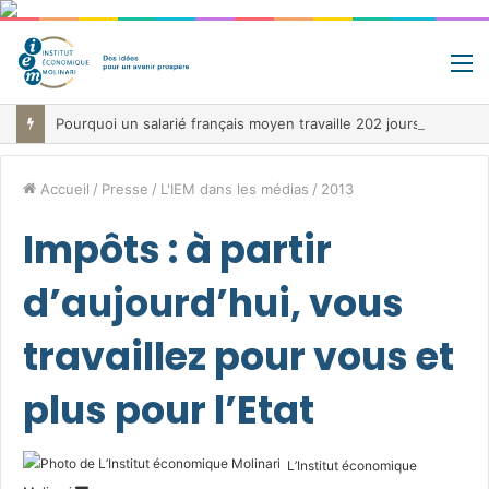
M
Pourquoi un salarié français moyen travaille 202 jours par an pour financer impôts et cotisations, un record dans toute l’Union européenne
Accueil
/
Presse
/
L'IEM dans les médias
/
2013
Impôts : à partir
d’aujourd’hui, vous
travaillez pour vous et
plus pour l’Etat
L’Institut économique