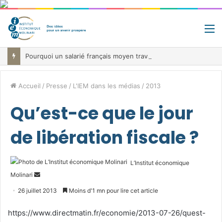
M
Pourquoi un salarié français moyen travaille 202 jours par an pour financer impôts et cotisations, un record dans toute l’Union européenne
Accueil
/
Presse
/
L'IEM dans les médias
/
2013
Qu’est-ce que le jour
de libération fiscale ?
L’Institut économique
Envoyer
Molinari
un
26 juillet 2013
Moins d'1 mn pour lire cet article
courriel
https://www.directmatin.fr/economie/2013-07-26/quest-