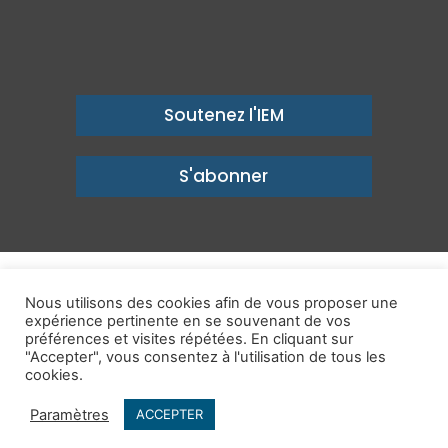
Soutenez l'IEM
S'abonner
© Copyright 2026, Institut économique Molinari - Des idées pour
Nous utilisons des cookies afin de vous proposer une
expérience pertinente en se souvenant de vos
un avenir prospère
préférences et visites répétées. En cliquant sur
Mentions légales
-
Politique de confidentialité
-
Contact
"Accepter", vous consentez à l'utilisation de tous les
cookies.
Publications
IEM dans les Médias
Enjeux
Ailleurs
Paramètres
ACCEPTER