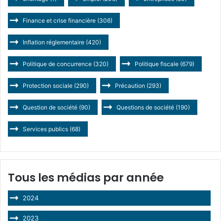
Finance et crise financière
(306)
Inflation réglementaire
(420)
Politique de concurrence
(320)
Politique fiscale
(679)
Protection sociale
(290)
Précaution
(293)
Question de société
(90)
Questions de société
(190)
Services publics
(68)
Tous les médias par année
2024
2023