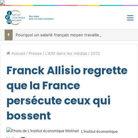
M
Pourquoi un salarié français moyen travaille 202 jours par an pour financer impôts et cotisations, un record dans toute l’Union européenne
Accueil
/
Presse
/
L'IEM dans les médias
/
2013
Franck Allisio regrette
que la France
persécute ceux qui
bossent
L’Institut économique