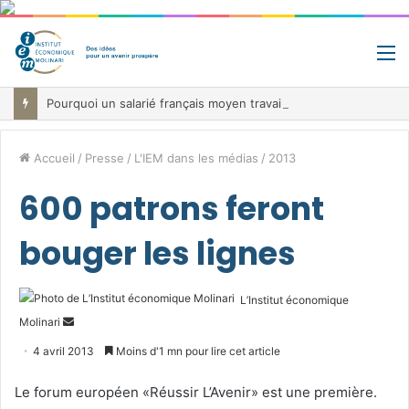
M
Pourquoi un salarié français moyen travaille 202 jours par an pour financer impôts et cotisations, un record dans toute l’Union européenne
Accueil
/
Presse
/
L'IEM dans les médias
/
2013
600 patrons feront
bouger les lignes
L’Institut économique
Envoyer
Molinari
un
4 avril 2013
Moins d'1 mn pour lire cet article
courriel
Le forum européen «Réussir L’Avenir» est une première.