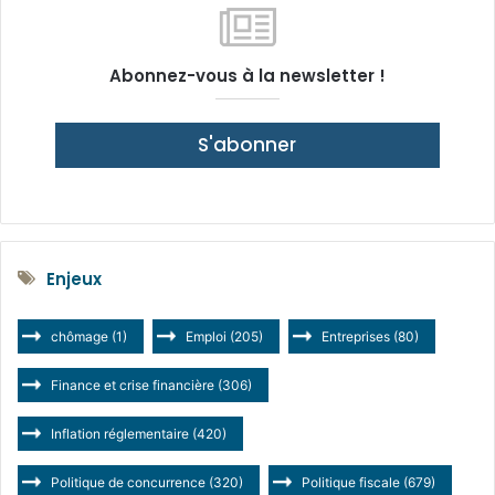
Abonnez-vous à la newsletter !
S'abonner
Enjeux
chômage
(1)
Emploi
(205)
Entreprises
(80)
Finance et crise financière
(306)
Inflation réglementaire
(420)
Politique de concurrence
(320)
Politique fiscale
(679)