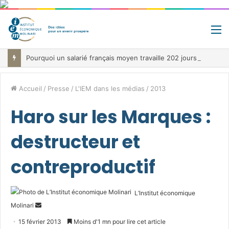
M
Pourquoi un salarié français moyen travaille 202 jours par an pour financer impôts et cotisations, un record dans toute l’Union européenne
Accueil
/
Presse
/
L'IEM dans les médias
/
2013
Haro sur les Marques :
destructeur et
contreproductif
L’Institut économique
Envoyer
Molinari
un
15 février 2013
Moins d'1 mn pour lire cet article