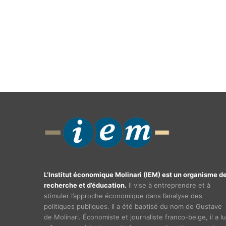
L’Institut économique Molinari (IEM) est un organisme d
recherche et d’éducation.
Il vise à entreprendre et à
stimuler l’approche économique dans l’analyse des
politiques publiques. Il a été baptisé du nom de Gustave
de Molinari. Économiste et journaliste franco-belge, il a lu