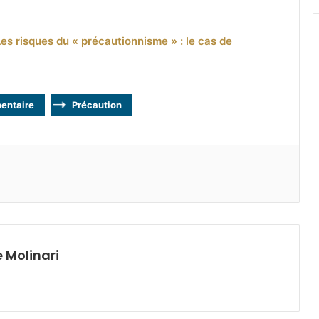
es risques du « précautionnisme » : le cas de
mentaire
Précaution
 Molinari