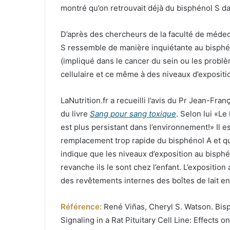
montré qu’on retrouvait déjà du bisphénol S da
D’après des chercheurs de la faculté de médeci
S ressemble de manière inquiétante au bisphén
(impliqué dans le cancer du sein ou les problèm
cellulaire et ce même à des niveaux d’expositio
LaNutrition.fr a recueilli l’avis du Pr Jean-Fr
du livre
Sang pour sang toxique
. Selon lui «Le
est plus persistant dans l’environnement!» Il e
remplacement trop rapide du bisphénol A et que
indique que les niveaux d’exposition au bisphé
revanche ils le sont chez l’enfant. L’expositio
des revêtements internes des boîtes de lait e
Référence:
René Viñas, Cheryl S. Watson. Bis
Signaling in a Rat Pituitary Cell Line: Effects