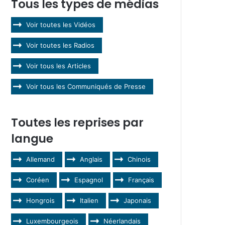
Tous les types de médias
Voir toutes les Vidéos
Voir toutes les Radios
Voir tous les Articles
Voir tous les Communiqués de Presse
Toutes les reprises par
langue
Allemand
Anglais
Chinois
Coréen
Espagnol
Français
Hongrois
Italien
Japonais
Luxembourgeois
Néerlandais