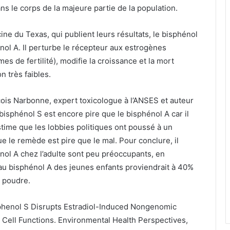
ns le corps de la majeure partie de la population.
ne du Texas, qui publient leurs résultats, le bisphénol
ol A. Il perturbe le récepteur aux estrogènes
es de fertilité), modifie la croissance et la mort
n très faibles.
ançois Narbonne, expert toxicologue à l’ANSES et auteur
 bisphénol S est encore pire que le bisphénol A car il
stime que les lobbies politiques ont poussé à un
 le remède est pire que le mal. Pour conclure, il
nol A chez l’adulte sont peu préoccupants, en
n au bisphénol A des jeunes enfants proviendrait à 40%
n poudre.
phenol S Disrupts Estradiol-Induced Nongenomic
 on Cell Functions. Environmental Health Perspectives,