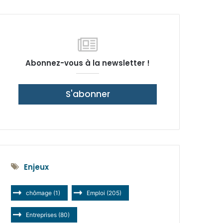
latérale)
Abonnez-vous à la newsletter !
S'abonner
Enjeux
chômage
(1)
Emploi
(205)
Entreprises
(80)