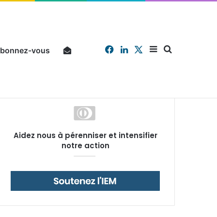
Facebook
Linkedin
X
Sidebar
Chercher
bonnez-vous
Pourquoi un salarié français moyen travaille 202 jours par an pour financer impôts et cotisations, un record dans toute l’Union européenne
Aidez nous à pérenniser et intensifier
(barre
notre action