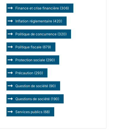
Finance et crise financière
(306)
Inflation réglementaire
(420)
Politique de concurrence
(320)
Politique fiscale
(679)
Protection sociale
(290)
Précaution
(293)
Question de société
(90)
Questions de société
(190)
Services publics
(68)