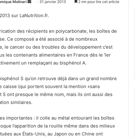
Envoyer
omique Molinari
31 janvier 2013
2 mn pour lire cet article
un
2013 sur LaNutrition.fr.
courriel
rication des récipients en polycarbonate, les boîtes de
isse. Ce composé a été associé à de nombreux
e, le cancer ou des troubles du développement c’est
ous les contenants alimentaires en France dès le 1er
activement un remplaçant au bisphénol A.
 bisphénol S qu’on retrouve déjà dans un grand nombre
de caisse (qui portent souvent la mention «sans
t S ont presque le même nom, mais ils ont aussi des
tion similaires.
s importantes : il colle au métal entourant les boîtes
loque l’apparition de la rouille même dans des milieux
fectuées aux États-Unis, au Japon ou en Chine ont