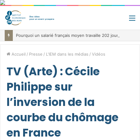
M
Pourquoi un salarié français moyen travaille 202 jours par an pour financer impôts et cotisations, un record dans toute l’Union européenne
Accueil
/
Presse
/
L'IEM dans les médias
/
Vidéos
TV (Arte) : Cécile
Philippe sur
l’inversion de la
courbe du chômage
en France