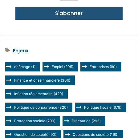
S'abonner
Enjeux
chômage
(1)
Emploi
(205)
Entreprises
(80)
Finance et crise financière
(306)
Inflation réglementaire
(420)
Politique de concurrence
(320)
Politique fiscale
(679)
Protection sociale
(290)
Précaution
(293)
Question de société
(90)
Questions de société
(190)