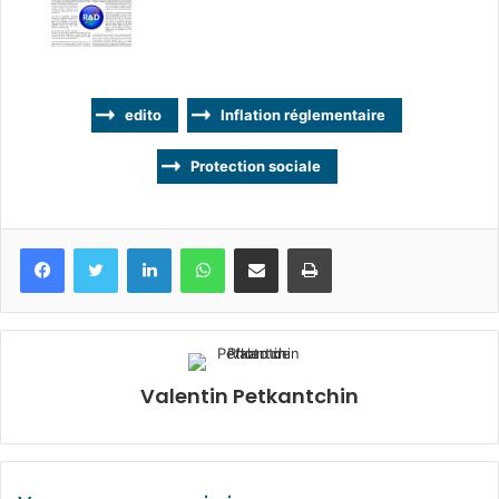
edito
Inflation réglementaire
Protection sociale
Facebook
Twitter
Linkedin
WhatsApp
Partagez par mail
Imprimez
Valentin Petkantchin