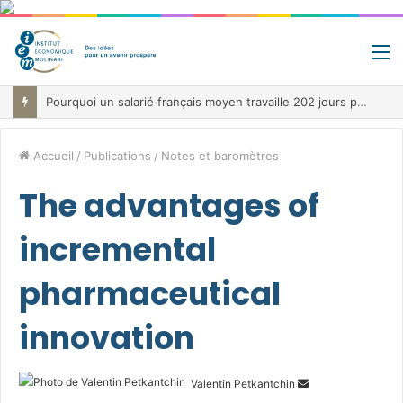
M
Pourquoi un salarié français moyen travaille 202 jours par an pour financer impôts et cotisations, un record dans toute l’Union européenne
Accueil
/
Publications
/
Notes et baromètres
The advantages of
incremental
pharmaceutical
innovation
Envoyer
Valentin Petkantchin