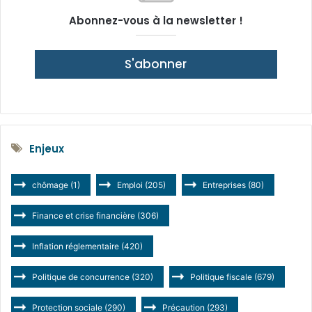
Abonnez-vous à la newsletter !
S'abonner
Enjeux
chômage
(1)
Emploi
(205)
Entreprises
(80)
Finance et crise financière
(306)
Inflation réglementaire
(420)
Politique de concurrence
(320)
Politique fiscale
(679)
Protection sociale
(290)
Précaution
(293)