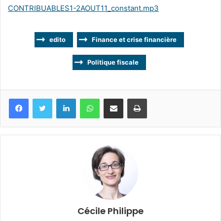
CONTRIBUABLES1-2AOUT11_constant.mp3
edito
Finance et crise financière
Politique fiscale
Facebook
Twitter
Linkedin
WhatsApp
Partagez par mail
Imprimez
Cécile Philippe