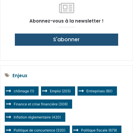
Abonnez-vous à la newsletter !
S'abonner
Enjeux
chômage
(1)
Emploi
(205)
Entreprises
(80)
Finance et crise financière
(306)
Inflation réglementaire
(420)
Politique de concurrence
(320)
Politique fiscale
(679)