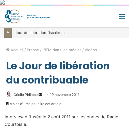
M
Jour de libération fiscale: pourquoi vous travaillez pour l’État jusqu’au 22 juillet avant de toucher votre vrai salaire
Accueil
/
Presse
/
L'IEM dans les médias
/
Vidéos
Le Jour de libération
du contribuable
Envoyer
Cécile Philippe
10 novembre 2011
un
Moins d'1 mn pour lire cet article
courriel
Interview diffusée le 2 août 2011 sur les ondes de Radio
Courtoisie.