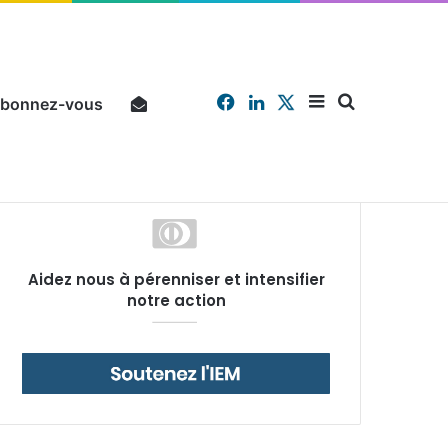
Facebook
Linkedin
X
Sidebar
Chercher
bonnez-vous
Pourquoi un salarié français moyen travaille 202 jours par an pour financer impôts et cotisations, un record dans toute l’Union européenne
Aidez nous à pérenniser et intensifier
(barre
notre action