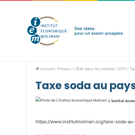
jeudi 6 août 2026
Brèves de l'IEM
Accueil
/
Presse
/
L'IEM dans les médias
/
2011
/
Ta
Taxe soda au pays
L’Institut écon
https://www.institutmolinari.org/taxe-soda-au