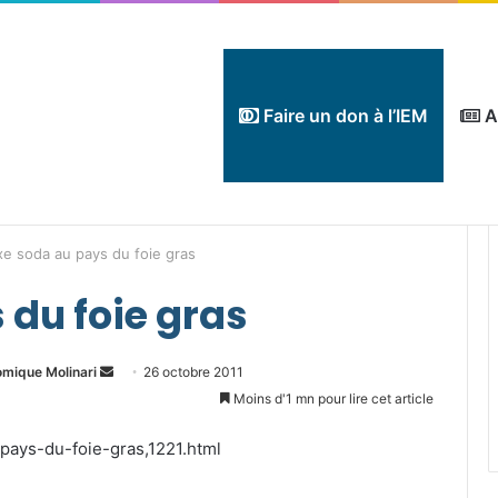
Faire un don à l’IEM
A
xe soda au pays du foie gras
 du foie gras
Envoyer
omique Molinari
26 octobre 2011
un
Moins d'1 mn pour lire cet article
courriel
-pays-du-foie-gras,1221.html