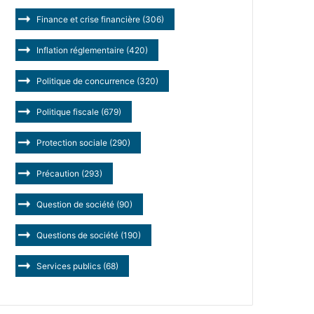
Finance et crise financière
(306)
Inflation réglementaire
(420)
Politique de concurrence
(320)
Politique fiscale
(679)
Protection sociale
(290)
Précaution
(293)
Question de société
(90)
Questions de société
(190)
Services publics
(68)