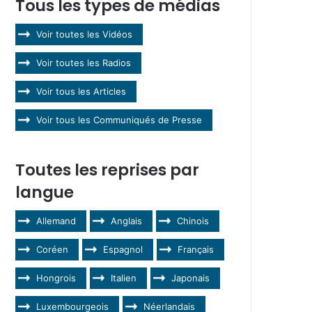
Tous les types de médias
Voir toutes les Vidéos
Voir toutes les Radios
Voir tous les Articles
Voir tous les Communiqués de Presse
Toutes les reprises par
langue
Allemand
Anglais
Chinois
Coréen
Espagnol
Français
Hongrois
Italien
Japonais
Luxembourgeois
Néerlandais