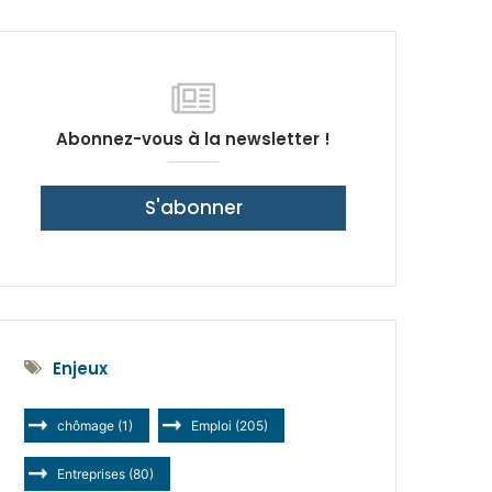
latérale)
Abonnez-vous à la newsletter !
S'abonner
Enjeux
chômage
(1)
Emploi
(205)
Entreprises
(80)