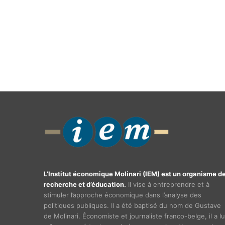
L’Institut économique Molinari (IEM) est un organisme d
recherche et d’éducation.
Il vise à entreprendre et à
stimuler l’approche économique dans l’analyse des
politiques publiques. Il a été baptisé du nom de Gustave
de Molinari. Économiste et journaliste franco-belge, il a lu