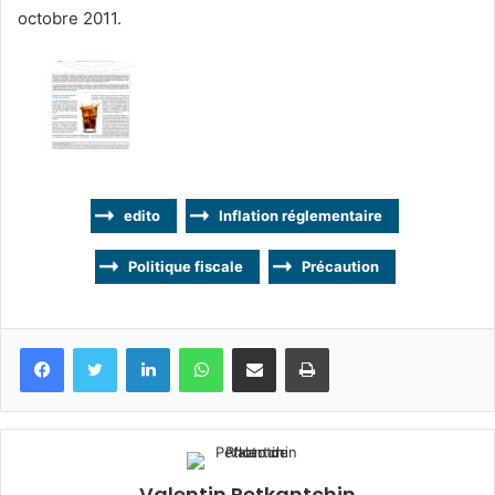
octobre 2011.
edito
Inflation réglementaire
Politique fiscale
Précaution
Facebook
Twitter
Linkedin
WhatsApp
Partagez par mail
Imprimez
Valentin Petkantchin