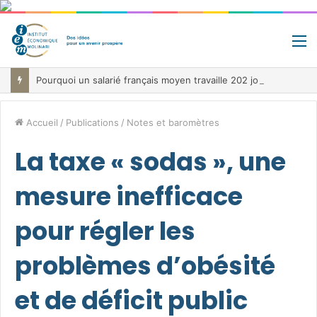
M
Pourquoi un salarié français moyen travaille 202 jours par an pour financer impôts et cotisations, un record dans toute l’Union européenne
Accueil
/
Publications
/
Notes et baromètres
La taxe « sodas », une
mesure inefficace
pour régler les
problèmes d’obésité
et de déficit public