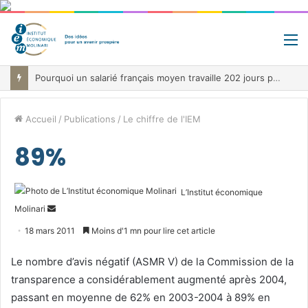
M
Pourquoi un salarié français moyen travaille 202 jours par an pour financer impôts et cotisations, un record dans toute l’Union européenne
Accueil
/
Publications
/
Le chiffre de l'IEM
89%
L’Institut économique
Envoyer
Molinari
un
18 mars 2011
Moins d'1 mn pour lire cet article
courriel
Le nombre d’avis négatif (ASMR V) de la Commission de la
transparence a considérablement augmenté après 2004,
passant en moyenne de 62% en 2003-2004 à 89% en