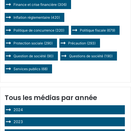
Finance et crise financière
(306)
Inflation réglementaire
(420)
Politique de concurrence
(320)
Politique fiscale
(679)
Protection sociale
(290)
Précaution
(293)
Question de société
(90)
Questions de société
(190)
Services publics
(68)
Tous les médias par année
2024
2023