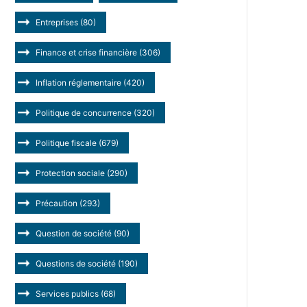
Entreprises
(80)
Finance et crise financière
(306)
Inflation réglementaire
(420)
Politique de concurrence
(320)
Politique fiscale
(679)
Protection sociale
(290)
Précaution
(293)
Question de société
(90)
Questions de société
(190)
Services publics
(68)