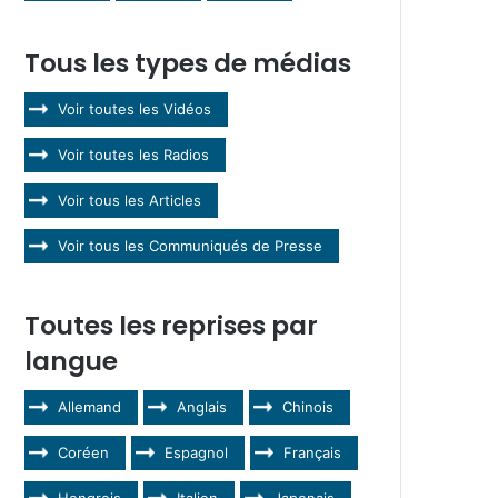
Tous les types de médias
Voir toutes les Vidéos
Voir toutes les Radios
Voir tous les Articles
Voir tous les Communiqués de Presse
Toutes les reprises par
langue
Allemand
Anglais
Chinois
Coréen
Espagnol
Français
Hongrois
Italien
Japonais