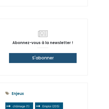
latérale)
Abonnez-vous à la newsletter !
S'abonner
Enjeux
chômage
(1)
Emploi
(205)