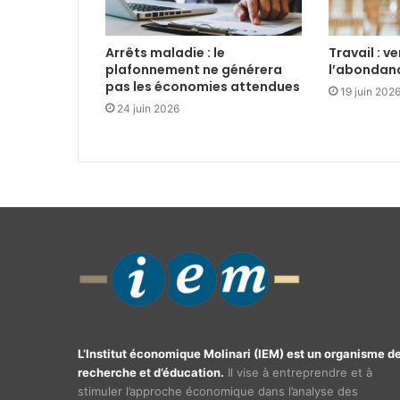
Arrêts maladie : le
Travail : v
plafonnement ne générera
l’abondan
pas les économies attendues
19 juin 202
24 juin 2026
L’Institut économique Molinari (IEM) est un organisme d
recherche et d’éducation.
Il vise à entreprendre et à
stimuler l’approche économique dans l’analyse des