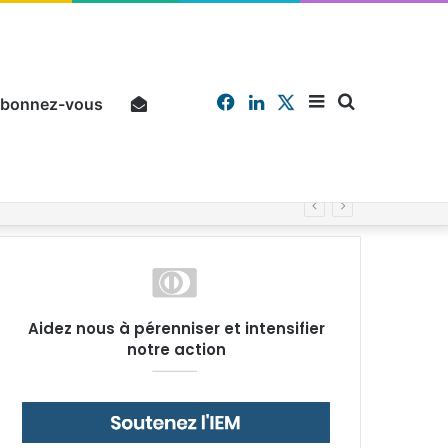
Facebook
Linkedin
X
Sidebar
Chercher
bonnez-vous
Pourquoi un salarié français moyen travaille 202 jours par an pour financer impôts et cotisations, un record dans toute l’Union européenne
(barre
Aidez nous à pérenniser et intensifier
notre action