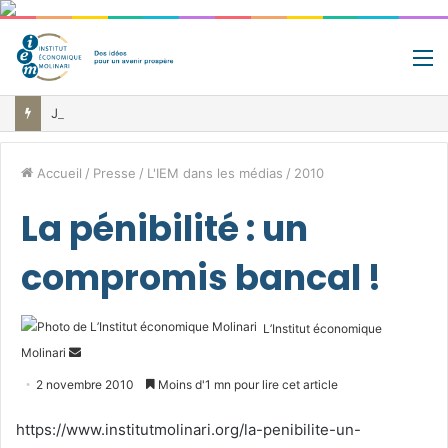
M
Jour de libération fiscale: pourquoi vous travaillez pour l’État jusqu’au 22 juillet avant de toucher votre vrai salaire
Accueil
/
Presse
/
L'IEM dans les médias
/
2010
La pénibilité : un
compromis bancal !
L’Institut économique
Envoyer
Molinari
un
2 novembre 2010
Moins d'1 mn pour lire cet article
courriel
https://www.institutmolinari.org/la-penibilite-un-