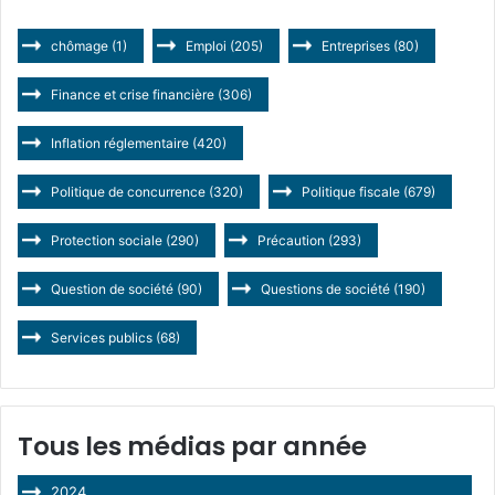
chômage
(1)
Emploi
(205)
Entreprises
(80)
Finance et crise financière
(306)
Inflation réglementaire
(420)
Politique de concurrence
(320)
Politique fiscale
(679)
Protection sociale
(290)
Précaution
(293)
Question de société
(90)
Questions de société
(190)
Services publics
(68)
Tous les médias par année
2024