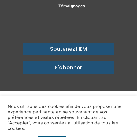
Témoignages
Soutenez l'IEM
S'abonner
© Copyright 2026, Institut économique Molinari - Des idées pour
Nous utilisons des cookies afin de vous proposer une
un avenir prospère
expérience pertinente en se souvenant de vos
préférences et visites répétées. En cliquant sur
Mentions légales
-
Politique de confidentialité
-
Contact
"Accepter", vous consentez à l'utilisation de tous les
cookies.
Publications
IEM dans les Médias
Enjeux
Ailleurs