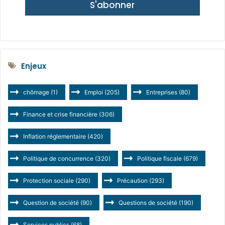
S'abonner
Enjeux
chômage
(1)
Emploi
(205)
Entreprises
(80)
Finance et crise financière
(306)
Inflation réglementaire
(420)
Politique de concurrence
(320)
Politique fiscale
(679)
Protection sociale
(290)
Précaution
(293)
Question de société
(90)
Questions de société
(190)
Services publics
(68)