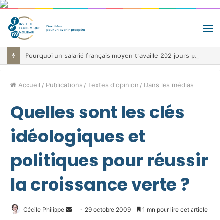
M
Pourquoi un salarié français moyen travaille 202 jours par an pour financer impôts et cotisations, un record dans toute l’Union européenne
Accueil
/
Publications
/
Textes d'opinion
/
Dans les médias
Quelles sont les clés
idéologiques et
politiques pour réussir
la croissance verte ?
Envoyer
Cécile Philippe
29 octobre 2009
1 mn pour lire cet article