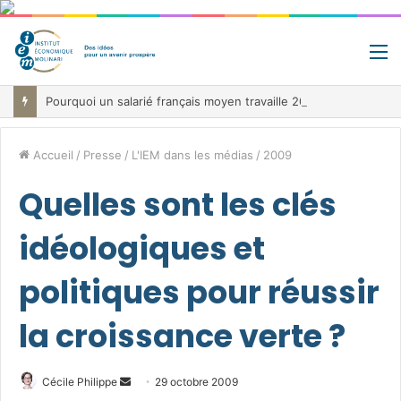
M
Pourquoi un salarié français moyen travaille 202 jours par an pour financer impôts et cotisations, un record dans toute l’Union européenne
Accueil
/
Presse
/
L'IEM dans les médias
/
2009
Quelles sont les clés
idéologiques et
politiques pour réussir
la croissance verte ?
Envoyer
Cécile Philippe
29 octobre 2009