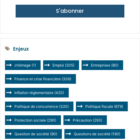
S'abonner
Enjeux
chômage
(1)
Emploi
(205)
Entreprises
(80)
Finance et crise financière
(306)
Inflation réglementaire
(420)
Politique de concurrence
(320)
Politique fiscale
(679)
Protection sociale
(290)
Précaution
(293)
Question de société
(90)
Questions de société
(190)