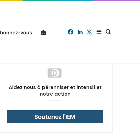
Facebook
Linkedin
X
Sidebar
Chercher
bonnez-vous
Pourquoi un salarié français moyen travaille 202 jours par an pour financer impôts et cotisations, un record dans toute l’Union européenne
Aidez nous à pérenniser et intensifier
(barre
notre action