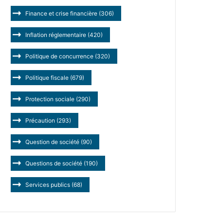
Finance et crise financière
(306)
Inflation réglementaire
(420)
Politique de concurrence
(320)
Politique fiscale
(679)
Protection sociale
(290)
Précaution
(293)
Question de société
(90)
Questions de société
(190)
Services publics
(68)