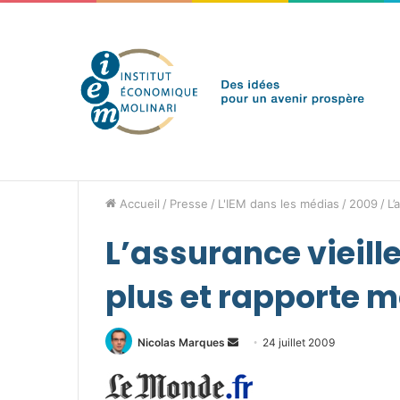
vendredi 7 août 2026
Brèves de l'IEM
Accueil
/
Presse
/
L'IEM dans les médias
/
2009
/
L’
L’assurance vieill
plus et rapporte 
Envoyer
Nicolas Marques
24 juillet 2009
un
courriel