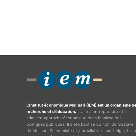
L’Institut économique Molinari (IEM) est un organisme d
recherche et d’éducation.
Il vise à entreprendre et à
stimuler l’approche économique dans l’analyse des
politiques publiques. Il a été baptisé du nom de Gustave
de Molinari. Économiste et journaliste franco-belge, il a lu