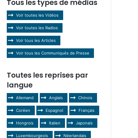
Tous les types de médias
Voir toutes les Vidéos
Voir toutes les Radios
Voir tous les Articles
Voir tous les Communiqués de Presse
Toutes les reprises par
langue
Allemand
Anglais
Chinois
Coréen
Espagnol
Français
Hongrois
Italien
Japonais
Luxembourgeois
Néerlandais