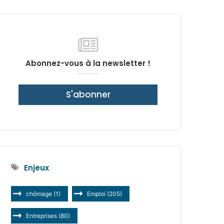
latérale)
Abonnez-vous à la newsletter !
S'abonner
Enjeux
chômage
(1)
Emploi
(205)
Entreprises
(80)