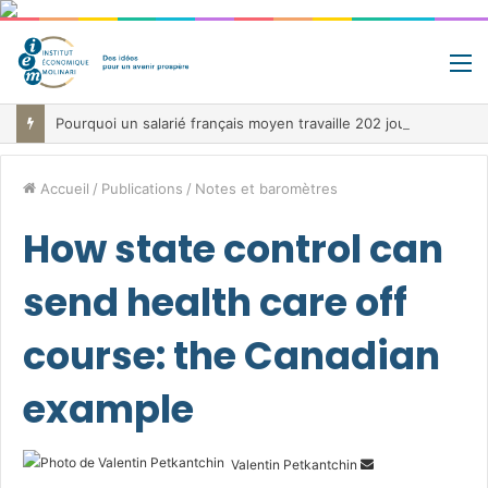
M
Pourquoi un salarié français moyen travaille 202 jours par an pour financer impôts et cotisations, un record dans toute l’Union européenne
Accueil
/
Publications
/
Notes et baromètres
How state control can
send health care off
course: the Canadian
example
Envoyer
Valentin Petkantchin