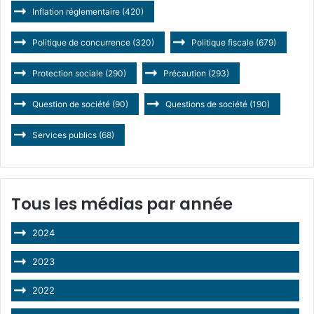
Inflation réglementaire
(420)
Politique de concurrence
(320)
Politique fiscale
(679)
Protection sociale
(290)
Précaution
(293)
Question de société
(90)
Questions de société
(190)
Services publics
(68)
Tous les médias par année
2024
2023
2022