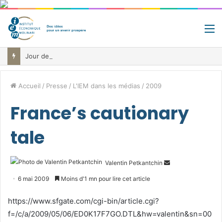
M
Jour de libération fiscale: pourquoi vous travaillez pour l’État jusqu’au 22 juillet avant de toucher votre vrai salaire
Accueil
/
Presse
/
L'IEM dans les médias
/
2009
France’s cautionary
tale
Envoyer
Valentin Petkantchin
un
6 mai 2009
Moins d'1 mn pour lire cet article
courriel
https://www.sfgate.com/cgi-bin/article.cgi?
f=/c/a/2009/05/06/ED0K17F7GO.DTL&hw=valentin&sn=00