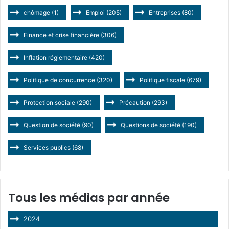
chômage
(1)
Emploi
(205)
Entreprises
(80)
Finance et crise financière
(306)
Inflation réglementaire
(420)
Politique de concurrence
(320)
Politique fiscale
(679)
Protection sociale
(290)
Précaution
(293)
Question de société
(90)
Questions de société
(190)
Services publics
(68)
Tous les médias par année
2024