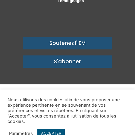
Témoignages
Soutenez l'IEM
S'abonner
© Copyright 2026, Institut économique Molinari - Des idées pour
Nous utilisons des cookies afin de vous proposer une
un avenir prospère
expérience pertinente en se souvenant de vos
préférences et visites répétées. En cliquant sur
Mentions légales
-
Politique de confidentialité
-
Contact
"Accepter", vous consentez à l'utilisation de tous les
cookies.
Publications
IEM dans les Médias
Enjeux
Ailleurs
Paramètres
ACCEPTER