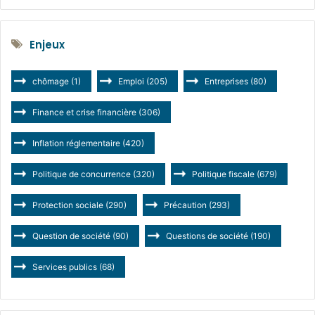
Enjeux
chômage
(1)
Emploi
(205)
Entreprises
(80)
Finance et crise financière
(306)
Inflation réglementaire
(420)
Politique de concurrence
(320)
Politique fiscale
(679)
Protection sociale
(290)
Précaution
(293)
Question de société
(90)
Questions de société
(190)
Services publics
(68)