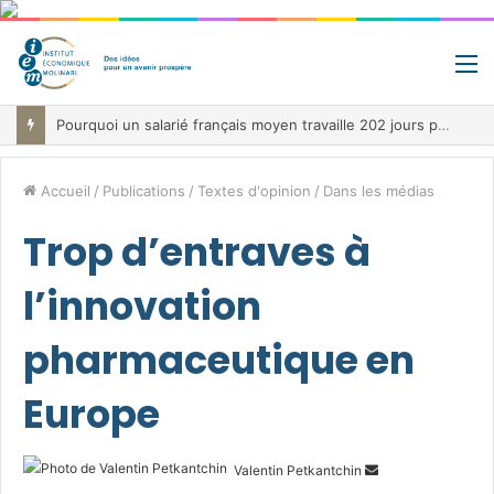
M
Pourquoi un salarié français moyen travaille 202 jours par an pour financer impôts et cotisations, un record dans toute l’Union européenne
Accueil
/
Publications
/
Textes d'opinion
/
Dans les médias
Trop d’entraves à
l’innovation
pharmaceutique en
Europe
Envoyer
Valentin Petkantchin