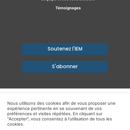
Témoignages
Soutenez l'IEM
S'abonner
© Copyright 2026, Institut économique Molinari - Des idées pour
Nous utilisons des cookies afin de vous proposer une
expérience pertinente en se souvenant de vos
un avenir prospère
préférences et visites répétées. En cliquant sur
Mentions légales
-
Politique de confidentialité
-
Contact
"Accepter", vous consentez à l'utilisation de tous les
cookies.
Publications
IEM dans les Médias
Enjeux
Ailleurs