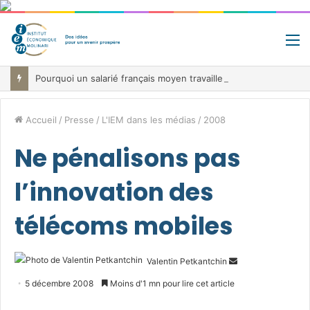
M
Pourquoi un salarié français moyen travaille 202 jours par an pour financer impôts et cotisations, un record dans toute l’Union européenne
Accueil
/
Presse
/
L'IEM dans les médias
/
2008
Ne pénalisons pas
l’innovation des
télécoms mobiles
Envoyer
Valentin Petkantchin
un
5 décembre 2008
Moins d'1 mn pour lire cet article
courriel