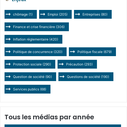
chômage
(1)
Emploi
(205)
Entreprises
(80)
Finance et crise financière
(306)
Inflation réglementaire
(420)
Politique de concurrence
(320)
Politique fiscale
(679)
Protection sociale
(290)
Précaution
(293)
Question de société
(90)
Questions de société
(190)
Services publics
(68)
Tous les médias par année