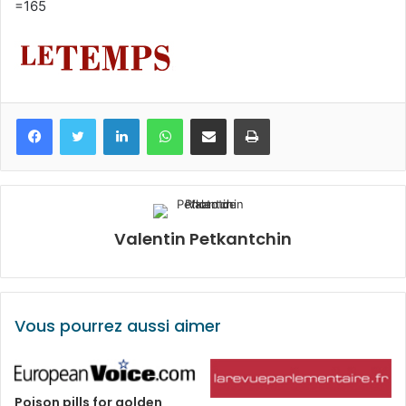
=165
Facebook
Twitter
Linkedin
WhatsApp
Partagez par mail
Imprimez
Valentin Petkantchin
Vous pourrez aussi aimer
Poison pills for golden