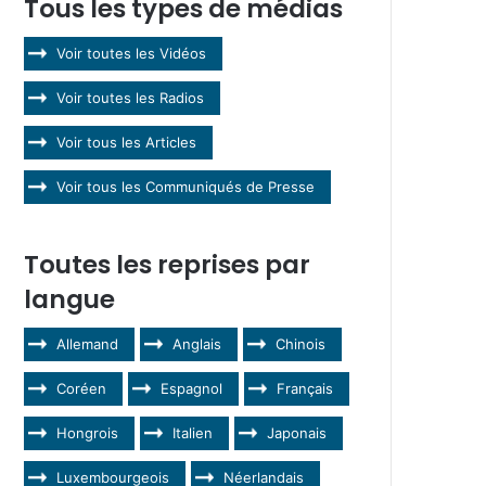
Tous les types de médias
Voir toutes les Vidéos
Voir toutes les Radios
Voir tous les Articles
Voir tous les Communiqués de Presse
Toutes les reprises par
langue
Allemand
Anglais
Chinois
Coréen
Espagnol
Français
Hongrois
Italien
Japonais
Luxembourgeois
Néerlandais