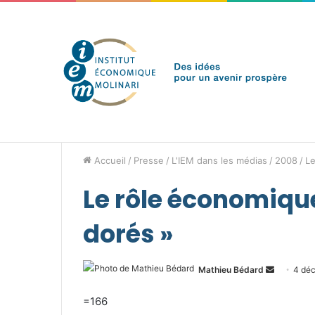
vendredi 7 août 2026
Brèves de l'IEM
Accueil
/
Presse
/
L'IEM dans les médias
/
2008
/
Le
Le rôle économiqu
dorés »
Envoyer
Mathieu Bédard
4 dé
un
=166
courriel