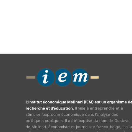
L’Institut économique Molinari (IEM) est un organisme d
recherche et d’éducation.
Il vise à entreprendre et à
stimuler l’approche économique dans l’analyse des
politiques publiques. Il a été baptisé du nom de Gustave
de Molinari. Économiste et journaliste franco-belge, il a lu