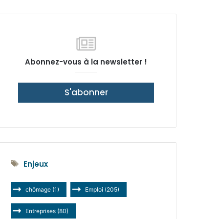
latérale)
Abonnez-vous à la newsletter !
S'abonner
Enjeux
chômage
(1)
Emploi
(205)
Entreprises
(80)