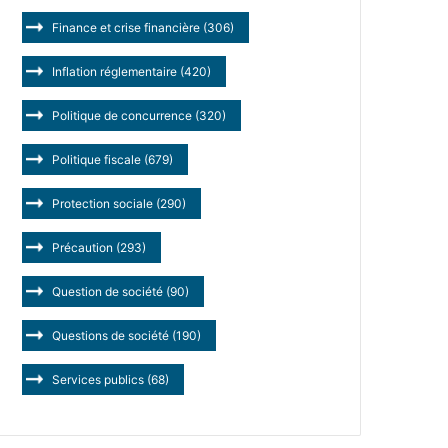
Finance et crise financière
(306)
Inflation réglementaire
(420)
Politique de concurrence
(320)
Politique fiscale
(679)
Protection sociale
(290)
Précaution
(293)
Question de société
(90)
Questions de société
(190)
Services publics
(68)