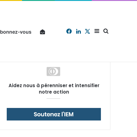
Facebook
Linkedin
X
Sidebar
Chercher
bonnez-vous
Pourquoi un salarié français moyen travaille 202 jours par an pour financer impôts et cotisations, un record dans toute l’Union européenne
Aidez nous à pérenniser et intensifier
(barre
notre action