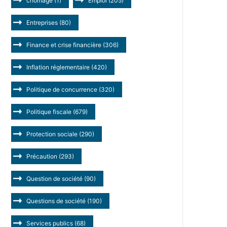
chômage
(1)
Emploi
(205)
Entreprises
(80)
Finance et crise financière
(306)
Inflation réglementaire
(420)
Politique de concurrence
(320)
Politique fiscale
(679)
Protection sociale
(290)
Précaution
(293)
Question de société
(90)
Questions de société
(190)
Services publics
(68)