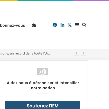
Facebook
Linkedin
X
Sidebar
Chercher
bonnez-vous
Pourquoi un salarié français moyen travaille 202 jours par an pour financer impôts et cotisations, un record dans toute l’Union européenne
(barre
Aidez nous à pérenniser et intensifier
notre action