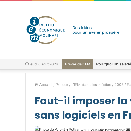
jeudi 6 août 2026
Brèves de l'IEM
Accueil
/
Presse
/
L'IEM dans les médias
/
2008
/
Fa
Faut-il imposer la
sans logiciels en F
Valentin Petkantchin