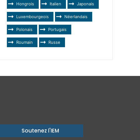
Hongrois
Italien
Japonais
Luxembourgeois
Néerlandais
Polonais
Portugais
Roumain
Russe
Soutenez l'IEM