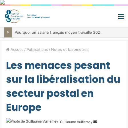
M
Pourquoi un salarié français moyen travaille 202 jours par an pour financer impôts et cotisations, un record dans toute l’Union européenne
Accueil
/
Publications
/
Notes et baromètres
Les menaces pesant
sur la libéralisation du
secteur postal en
Europe
Envoyer
Guillaume Vuillemey