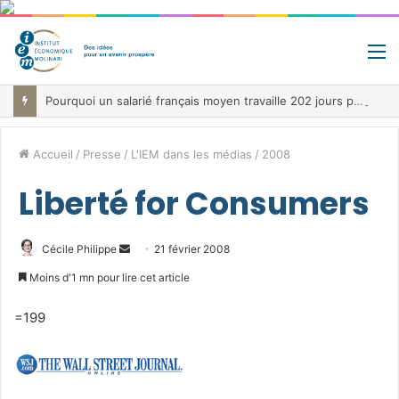
M
Pourquoi un salarié français moyen travaille 202 jours par an pour financer impôts et cotisations, un record dans toute l’Union européenne
Accueil
/
Presse
/
L'IEM dans les médias
/
2008
Liberté for Consumers
Envoyer
Cécile Philippe
21 février 2008
un
Moins d'1 mn pour lire cet article
courriel
=199