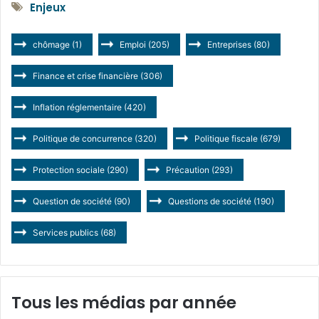
Enjeux
chômage
(1)
Emploi
(205)
Entreprises
(80)
Finance et crise financière
(306)
Inflation réglementaire
(420)
Politique de concurrence
(320)
Politique fiscale
(679)
Protection sociale
(290)
Précaution
(293)
Question de société
(90)
Questions de société
(190)
Services publics
(68)
Tous les médias par année