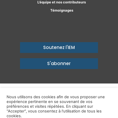
L’équipe et nos contributeurs
Témoignages
Soutenez l'IEM
S'abonner
© Copyright 2026, Institut économique Molinari - Des idées pour
Nous utilisons des cookies afin de vous proposer une
expérience pertinente en se souvenant de vos
un avenir prospère
préférences et visites répétées. En cliquant sur
Mentions légales
-
Politique de confidentialité
-
Contact
"Accepter", vous consentez à l'utilisation de tous les
cookies.