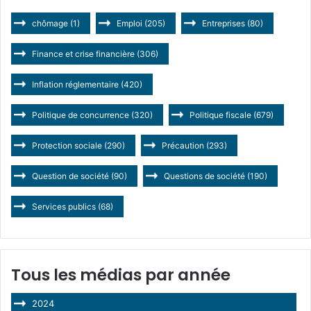
chômage
(1)
Emploi
(205)
Entreprises
(80)
Finance et crise financière
(306)
Inflation réglementaire
(420)
Politique de concurrence
(320)
Politique fiscale
(679)
Protection sociale
(290)
Précaution
(293)
Question de société
(90)
Questions de société
(190)
Services publics
(68)
Tous les médias par année
2024