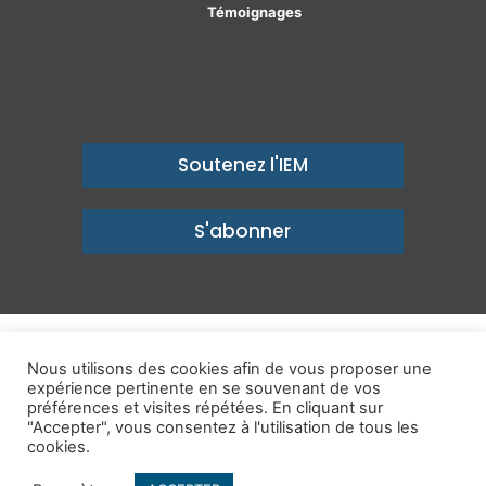
Témoignages
Soutenez l'IEM
S'abonner
© Copyright 2026, Institut économique Molinari - Des idées pour
Nous utilisons des cookies afin de vous proposer une
un avenir prospère
expérience pertinente en se souvenant de vos
préférences et visites répétées. En cliquant sur
Mentions légales
-
Politique de confidentialité
-
Contact
"Accepter", vous consentez à l'utilisation de tous les
cookies.
Publications
IEM dans les Médias
Enjeux
Ailleurs