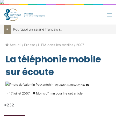
M
Pourquoi un salarié français moyen travaille 202 jours par an pour financer impôts et cotisations, un record dans toute l’Union européenne
Accueil
/
Presse
/
L'IEM dans les médias
/
2007
La téléphonie mobile
sur écoute
Envoyer
Valentin Petkantchin
un
17 juillet 2007
Moins d'1 mn pour lire cet article
courriel
=232