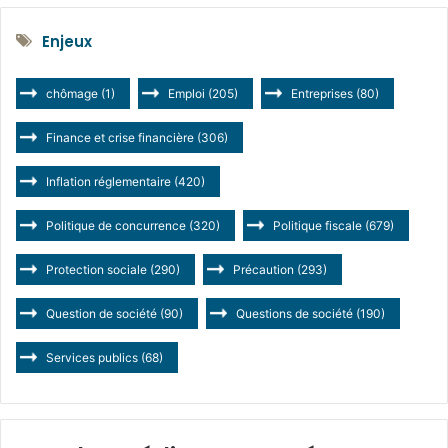
Enjeux
chômage
(1)
Emploi
(205)
Entreprises
(80)
Finance et crise financière
(306)
Inflation réglementaire
(420)
Politique de concurrence
(320)
Politique fiscale
(679)
Protection sociale
(290)
Précaution
(293)
Question de société
(90)
Questions de société
(190)
Services publics
(68)