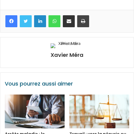
Facebook
Twitter
Linkedin
WhatsApp
Partagez par mail
Imprimez
Xavier Méra
Vous pourrez aussi aimer
Arrêts maladie : le
Travail : vers la pénurie ou