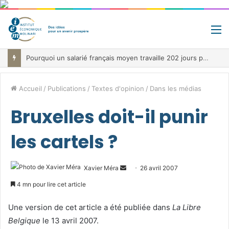
M
Pourquoi un salarié français moyen travaille 202 jours par an pour financer impôts et cotisations, un record dans toute l’Union européenne
Accueil
/
Publications
/
Textes d'opinion
/
Dans les médias
Bruxelles doit-il punir
les cartels ?
Envoyer
Xavier Méra
26 avril 2007
un
4 mn pour lire cet article
courriel
Une version de cet article a été publiée dans
La Libre
Belgique
le 13 avril 2007.