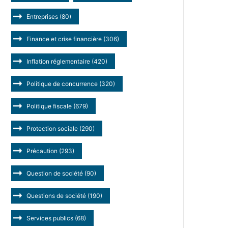
Entreprises
(80)
Finance et crise financière
(306)
Inflation réglementaire
(420)
Politique de concurrence
(320)
Politique fiscale
(679)
Protection sociale
(290)
Précaution
(293)
Question de société
(90)
Questions de société
(190)
Services publics
(68)