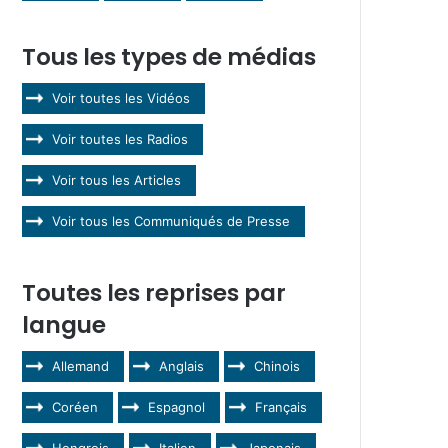
Tous les types de médias
Voir toutes les Vidéos
Voir toutes les Radios
Voir tous les Articles
Voir tous les Communiqués de Presse
Toutes les reprises par
langue
Allemand
Anglais
Chinois
Coréen
Espagnol
Français
Hongrois
Italien
Japonais