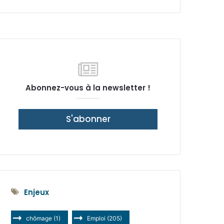
latérale)
Abonnez-vous à la newsletter !
S'abonner
Enjeux
chômage
(1)
Emploi
(205)