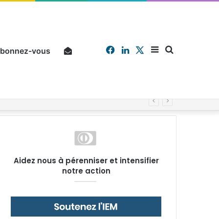
Facebook
Linkedin
X
Sidebar
Chercher
bonnez-vous
Pourquoi un salarié français moyen travaille 202 jours par an pour financer impôts et cotisations, un record dans toute l’Union européenne
(barre
Aidez nous à pérenniser et intensifier
notre action