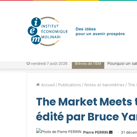
vendredi 7 août 2026
Brèves de l'IEM
Accueil
/
Publications
/
Notes et baromètres
/
The 
The Market Meets 
édité par Bruce Y
Envoyer
Pierre PERRIN
31 déce