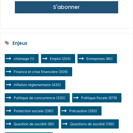
S'abonner
Enjeux
chômage
(1)
Emploi
(205)
Entreprises
(80)
Finance et crise financière
(306)
Inflation réglementaire
(420)
Politique de concurrence
(320)
Politique fiscale
(679)
Protection sociale
(290)
Précaution
(293)
Question de société
(90)
Questions de société
(190)