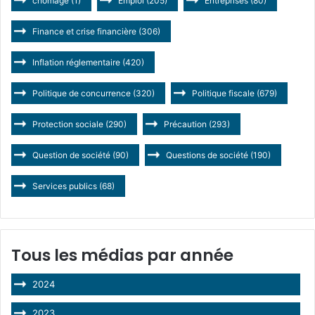
chômage
(1)
Emploi
(205)
Entreprises
(80)
Finance et crise financière
(306)
Inflation réglementaire
(420)
Politique de concurrence
(320)
Politique fiscale
(679)
Protection sociale
(290)
Précaution
(293)
Question de société
(90)
Questions de société
(190)
Services publics
(68)
Tous les médias par année
2024
2023