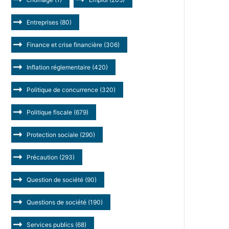
Entreprises
(80)
Finance et crise financière
(306)
Inflation réglementaire
(420)
Politique de concurrence
(320)
Politique fiscale
(679)
Protection sociale
(290)
Précaution
(293)
Question de société
(90)
Questions de société
(190)
Services publics
(68)