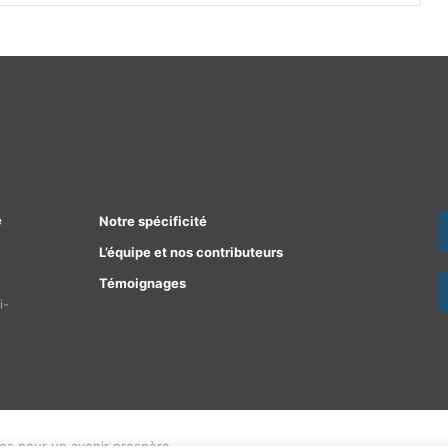
e
Notre spécificité
L’équipe et nos contributeurs
Témoignages
i-
ées pour un avenir prospère