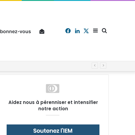
Facebook
Linkedin
X
Sidebar
Chercher
bonnez-vous
Pourquoi un salarié français moyen travaille 202 jours par an pour financer impôts et cotisations, un record dans toute l’Union européenne
(barre
Aidez nous à pérenniser et intensifier
notre action