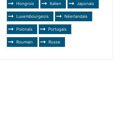
Hongrois
Italien
Japonais
Luxembourgeois
Néerlandais
Polonais
Portugais
Roumain
Russe