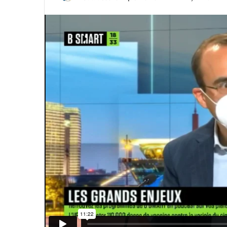
un
courriel