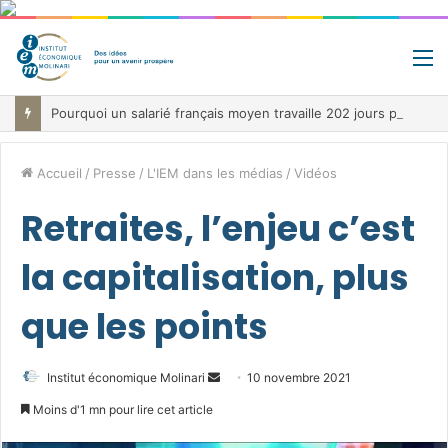
M
Pourquoi un salarié français moyen travaille 202 jours par an pour financer impôts et cotisations, un record dans toute l’Union européenne
Accueil
/
Presse
/
L'IEM dans les médias
/
Vidéos
Retraites, l’enjeu c’est
la capitalisation, plus
que les points
Envoyer
Institut économique Molinari
10 novembre 2021
un
Moins d'1 mn pour lire cet article
courriel