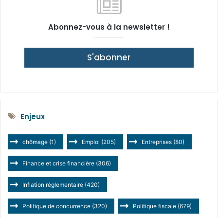
Abonnez-vous à la newsletter !
S'abonner
Enjeux
chômage
(1)
Emploi
(205)
Entreprises
(80)
Finance et crise financière
(306)
Inflation réglementaire
(420)
Politique de concurrence
(320)
Politique fiscale
(679)