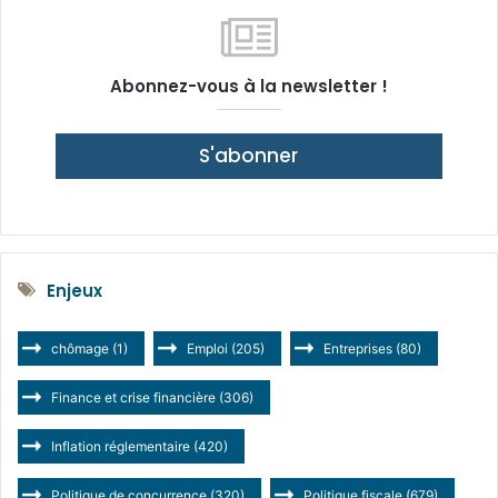
Abonnez-vous à la newsletter !
S'abonner
Enjeux
chômage
(1)
Emploi
(205)
Entreprises
(80)
Finance et crise financière
(306)
Inflation réglementaire
(420)
Politique de concurrence
(320)
Politique fiscale
(679)