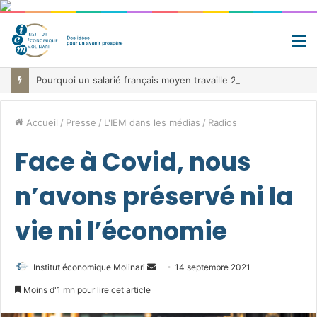
M
Pourquoi un salarié français moyen travaille 202 jours par an pour financer impôts et cotisations, un record dans toute l’Union européenne
Accueil
/
Presse
/
L'IEM dans les médias
/
Radios
Face à Covid, nous
n’avons préservé ni la
vie ni l’économie
Envoyer
Institut économique Molinari
14 septembre 2021
un
Moins d'1 mn pour lire cet article
courriel